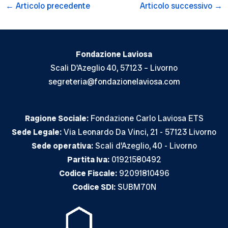
Navigazione
←
Articolo precedente
Articolo successivo
→
articoli
Fondazione Laviosa
Scali D'Azeglio 40, 57123 – Livorno
segreteria@fondazionelaviosa.com
Ragione Sociale:
Fondazione Carlo Laviosa ETS
Sede Legale:
Via Leonardo Da Vinci, 21 - 57123 Livorno
Sede operativa:
Scali d’Azeglio, 40 - Livorno
Partita Iva:
01921580492
Codice Fiscale:
92091810496
Codice SDI:
SUBM70N