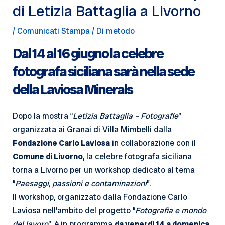
di Letizia Battaglia a Livorno
/
Comunicati Stampa
/ Di
metodo
Dal 14 al 16 giugno la celebre
fotografa siciliana sarà nella sede
della Laviosa Minerals
Dopo la mostra “
Letizia Battaglia – Fotografie
”
organizzata ai Granai di Villa Mimbelli dalla
Fondazione Carlo Laviosa
in collaborazione con il
Comune di Livorno
, la celebre fotografa siciliana
torna a Livorno per un workshop dedicato al tema
“
Paesaggi, passioni e contaminazioni
”.
Il workshop, organizzato dalla Fondazione Carlo
Laviosa nell’ambito del progetto “
Fotografia e mondo
del lavoro
”, è in programma
da venerdì 14 a domenica