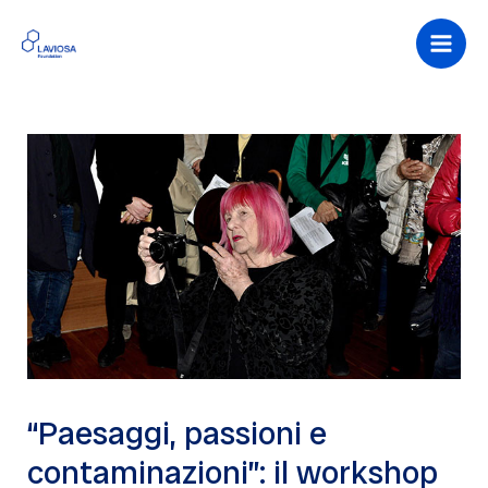
Vai
al
Main
contenuto
Men
“Paesaggi, passioni e
contaminazioni”: il workshop