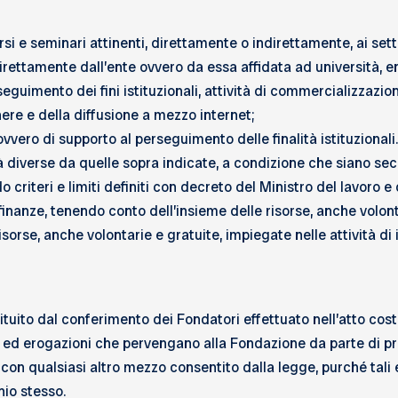
rsi e seminari attinenti, direttamente o indirettamente, ai set
 direttamente dall’ente ovvero da essa affidata ad università, en
seguimento dei fini istituzionali, attività di commercializzazi
enere e della diffusione a mezzo internet;
ovvero di supporto al perseguimento delle finalità istituzionali.
 diverse da quelle sopra indicate, a condizione che siano sec
 criteri e limiti definiti con decreto del Ministro del lavoro e 
finanze, tenendo conto dell’insieme delle risorse, anche volonta
risorse, anche volontarie e gratuite, impiegate nelle attività di
ituito dal conferimento dei Fondatori effettuato nell’atto cos
 ed erogazioni che pervengano alla Fondazione da parte di privat
, e con qualsiasi altro mezzo consentito dalla legge, purché ta
nio stesso.