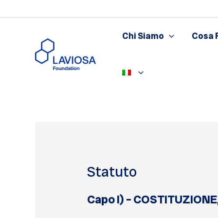
Vai
al
contenuto
Chi Siamo
Cosa 
Statuto
Capo I) – COSTITUZION