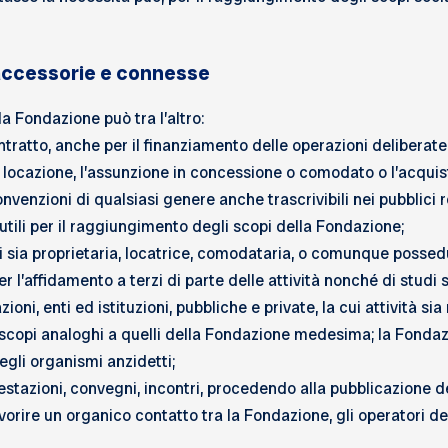
, accessorie e connesse
a Fondazione può tra l’altro:
tratto, anche per il finanziamento delle operazioni deliberate,
 locazione, l’assunzione in concessione o comodato o l’acquisto,
convenzioni di qualsiasi genere anche trascrivibili nei pubblici re
tili per il raggiungimento degli scopi della Fondazione;
ui sia proprietaria, locatrice, comodataria, o comunque possedu
er l’affidamento a terzi di parte delle attività nonché di studi 
oni, enti ed istituzioni, pubbliche e private, la cui attività sia
scopi analoghi a quelli della Fondazione medesima; la Fondazi
egli organismi anzidetti;
azioni, convegni, incontri, procedendo alla pubblicazione dei 
avorire un organico contatto tra la Fondazione, gli operatori de