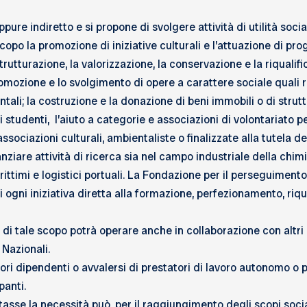
ure indiretto e si propone di svolgere attività di utilità social
copo la promozione di iniziative culturali e l’attuazione di prog
ristrutturazione, la valorizzazione, la conservazione e la riqual
omozione e lo svolgimento di opere a carattere sociale quali re
ntali; la costruzione e la donazione di beni immobili o di strutt
i studenti, l’aiuto a categorie e associazioni di volontariato pe
li, associazioni culturali, ambientaliste o finalizzate alla tutel
nanziare attività di ricerca sia nel campo industriale della chi
rittimi e logistici portuali. La Fondazione per il perseguimento
i ogni iniziativa diretta alla formazione, perfezionamento, ri
i tale scopo potrà operare anche in collaborazione con altri E
 Nazionali.
i dipendenti o avvalersi di prestatori di lavoro autonomo o 
panti.
sse la necessità può, per il raggiungimento degli scopi socia