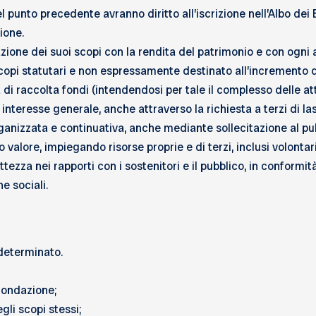
 punto precedente avranno diritto all’iscrizione nell’Albo dei 
ione.
ione dei suoi scopi con la rendita del patrimonio e con ogni 
 scopi statutari e non espressamente destinato all’incremento 
di raccolta fondi (intendendosi per tale il complesso delle atti
di interesse generale, anche attraverso la richiesta a terzi di la
ganizzata e continuativa, anche mediante sollecitazione al pu
 valore, impiegando risorse proprie e di terzi, inclusi volontari
ettezza nei rapporti con i sostenitori e il pubblico, in conform
he sociali.
determinato.
fondazione;
gli scopi stessi;