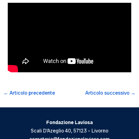
Navigazione
←
Articolo precedente
Articolo successivo
→
articoli
Fondazione Laviosa
Scali D'Azeglio 40, 57123 – Livorno