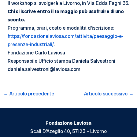
Il workshop si svolgerà a Livorno, in Via Edda Fagni 35.
Chi si iscrive entro il 15 maggio può usufruire di uno
sconto.
Programma, orari, costo e modalità d’iscrizione:
https://fondazionelaviosa.com/attivita/paesaggio-e-
presenze-industriali/
.
Fondazione Carlo Laviosa
Responsabile Ufficio stampa Daniela Salvestroni
daniela.salvestroni@laviosa.com
Navigazione
←
Articolo precedente
Articolo successivo
→
articoli
Fondazione Laviosa
Scali D'Azeglio 40, 57123 – Livorno