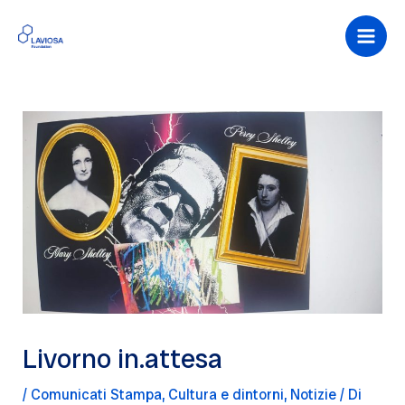
Vai
al
Main
contenuto
Men
Livorno in.attesa
/
Comunicati Stampa
,
Cultura e dintorni
,
Notizie
/ Di