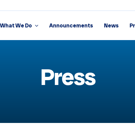
What We Do
Announcements
News
P
Press