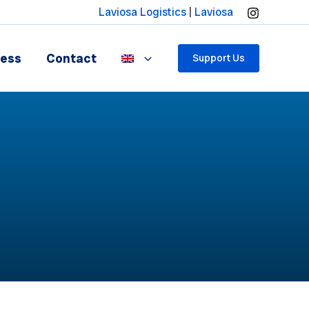
Laviosa Logistics
|
Laviosa
ress
Contact
Support Us