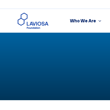
Skip
to
content
Who We Are