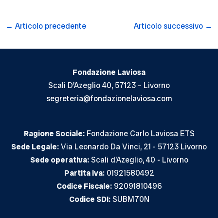
Navigazione
←
Articolo precedente
Articolo successivo
→
articoli
Fondazione Laviosa
Scali D'Azeglio 40, 57123 – Livorno
segreteria@fondazionelaviosa.com
Ragione Sociale:
Fondazione Carlo Laviosa ETS
Sede Legale:
Via Leonardo Da Vinci, 21 - 57123 Livorno
Sede operativa:
Scali d’Azeglio, 40 - Livorno
Partita Iva:
01921580492
Codice Fiscale:
92091810496
Codice SDI:
SUBM70N